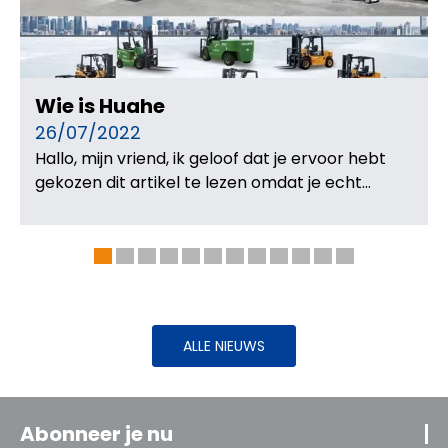
Wie is Huahe
26/07/2022
Hallo, mijn vriend, ik geloof dat je ervoor hebt
gekozen dit artikel te lezen omdat je echt
geïnteresseerd bent in Huahe-producten. Dit
artikel geeft u een uitgebreid inzicht in Huahe
vanuit alle aspecten, inclusief bedrijfscultuur,
bedrijfsoverzicht, bedrijfsontwikkeling,
hoofdactiviteiten van het bedrijf, c
ALLE NIEUWS
Abonneer je nu