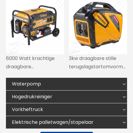
benzinegenerator voor
dieselgenerator
thuis
6000 Watt krachtige
3kw draagbare stille
draagbare
terugslagstartomvorme
benzinegenerator voor
r benzinegenerator voor
buiten
buiten
Waterpomp
Hogedrukreiniger
Vorkheftruck
Elektrische palletwagen/stapelaar