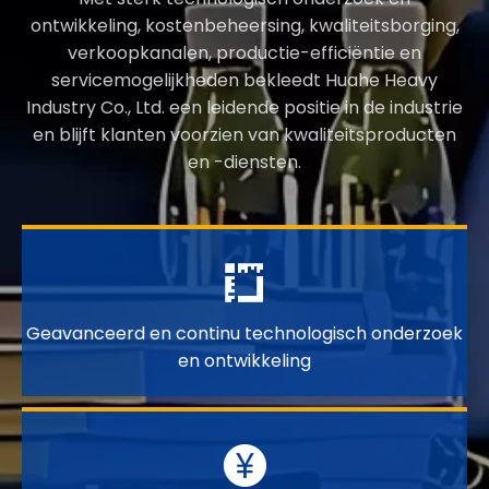
ontwikkeling, kostenbeheersing, kwaliteitsborging,
verkoopkanalen, productie-efficiëntie en
servicemogelijkheden bekleedt Huahe Heavy
Industry Co., Ltd. een leidende positie in de industrie
en blijft klanten voorzien van kwaliteitsproducten
en -diensten.

Geavanceerd en continu technologisch onderzoek
en ontwikkeling
