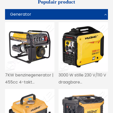
Populair product
Generator
7KW benzinegenerator |
3000 W stille 230 V/110 V
455cc 4-takt
draagbare
eencilindermotor |
invertergenerator –
OEM/ODM beschikbaar
ultralicht 20,5
kg/terugslagstart