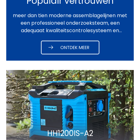
Populair vertrouwen
meer dan tien moderne assemblagelijnen met
een professioneel onderzoeksteam, een
adequaat kwaliteitscontrolesysteem en
precisieverwerkings- en inspectieapparatuur
z aluminium spuitgietapparatuur.
ONTDEK MEER
HH1200IS-A2​​​​​​