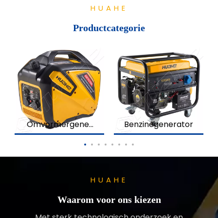
HUAHE
Productcategorie
Omvormergener
Benzinegenerator
ator
HUAHE
Waarom voor ons kiezen
Met sterk technologisch onderzoek en