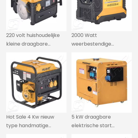
220 volt huishoudelijke
2000 Watt
kleine draagbare
weerbestendige
benzinegenerator
draagbare stille
omvormer
benzinegenerator
Hot Sale 4 Kw nieuw
5 kW draagbare
type handmatige
elektrische start
startomvormer
residentiële stille