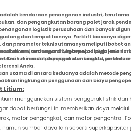
t adalah kendaraan penanganan industri, terutam
ukan, dan pengangkutan barang palet jarak pendek
penanganan logistik perusahaan dan banyak diguna
 gudang dan tempat lainnya. Forklift biasanya dig
, dan parameter teknis utamanya meliputi bobot ang
 maksimum, Sudut gantri, kecepatan perjalanan ma
 Huahe kami terutama dibagi menjadi tiga jenis: forklift
e tanah minimum, dan jarak sumbu roda, jarak sumbu
m. Berikut ini adalah pengenalan singkat perbed
eferensi Anda.
an utama di antara keduanya adalah metode pengg
abkan lingkungan penggunaan dan biaya pengope
t Litium:
t litium menggunakan sistem penggerak listrik d
 agar dapat berfungsi. Ini memberikan daya melal
ak, motor pengangkat, dan motor pengontrol. Forkl
, namun sumber daya lain seperti superkapasitor