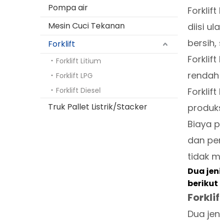
Pompa air
Forklif
Mesin Cuci Tekanan
diisi u
bersih,
Forklift
Forklif
Forklift Litium
rendah
Forklift LPG
Forklift Diesel
Forklif
Truk Pallet Listrik/Stacker
produks
Biaya p
dan per
tidak m
Dua jen
berikut
Forklif
Dua jen