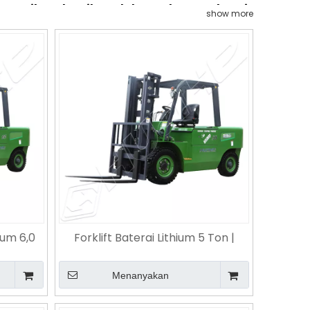
 memeriksa detail produk untuk memahami
show more
hium 6,0
Forklift Baterai Lithium 5 Ton |
Ah |
Penggerak Senyap Tanpa Emisi |
ngan &
Pilihan Pilihan untuk Pergudangan
Menanyakan
Rantai Dingin