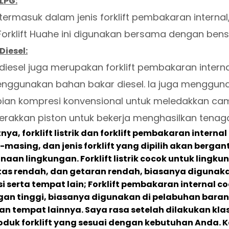
 LPG:
t termasuk dalam jenis forklift pembakaran intern
Forklift Huahe ini digunakan bersama dengan bens
 Diesel:
t diesel juga merupakan forklift pembakaran inter
nggunakan bahan bakar diesel. Ia juga mengguna
ian kompresi konvensional untuk meledakkan cam
rakkan piston untuk bekerja menghasilkan tenag
nya, forklift listrik dan forklift pembakaran intern
masing, dan jenis forklift yang dipilih akan ber
aan lingkungan. Forklift listrik cocok untuk lingk
itas rendah, dan getaran rendah, biasanya digunak
i serta tempat lain; Forklift pembakaran internal 
gan tinggi, biasanya digunakan di pelabuhan barang
an tempat lainnya. Saya rasa setelah dilakukan klas
roduk forklift yang sesuai dengan kebutuhan Anda. Ket