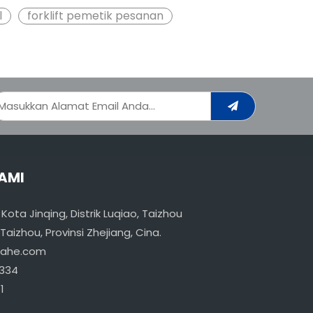
l
forklift pemetik pesanan
AMI
, Kota Jinqing, Distrik Luqiao, Taizhou
aizhou, Provinsi Zhejiang, Cina.
uahe.com
334
1