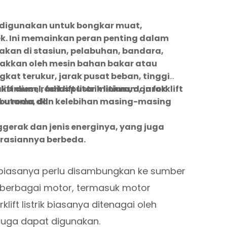
a digunakan untuk bongkar muat,
. Ini memainkan peran penting dalam
kan di stasiun, pelabuhan, bandara,
erakkan oleh mesin bahan bakar atau
kat terukur, jarak pusat beban, tinggi
ksimum, radius putar minimum, jarak
 diesel, forklift listrik litium, dan forklift
 roda, dll.
aan utama dan kelebihan masing-masing
erak dan jenis energinya, yang juga
rasiannya berbeda.
an biasanya perlu disambungkan ke sumber
ui berbagai motor, termasuk motor
ift listrik biasanya ditenagai oleh
 juga dapat digunakan.