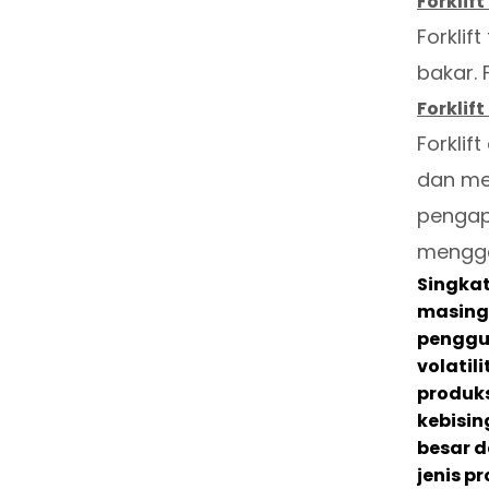
Forklift
Forklif
bakar. 
Forklift
Forklif
dan me
pengap
mengge
Singkat
masing-
penggun
volatil
produks
kebisin
besar d
jenis p