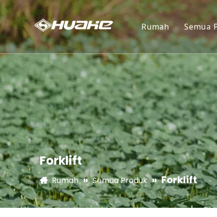
Rumah
Semua 
Gene
Pomp
Mesi
Forkl
Truk 
Forklift
»
»
Forklift
Rumah
Semua Produk