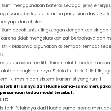
t litium menggunakan baterai sebagai jenis energi
lang secara berkala di stasiun pengisian daya. Forkli
 senyap, dan efisien.
t litium cocok untuk lingkungan dengan kebisingan 
 karena tidak mengeluarkan zat berbahaya dan me
t listrik biasanya digunakan di tempat-tempat sep
i.
engoperasian forklift lithium relatif rendah kar
alatan pengisian daya. Selain itu, forklift listrik
emiliki mesin dan sistem transmisi yang rumit.
is forklift lainnya dari Huahe sama-sama merupakan
 persamaan kedua model tersebut.
t IC
is forklift lainnya dari Huahe sama-sama merupak