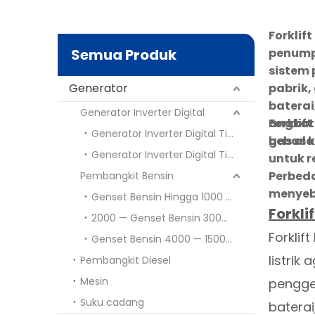
Forklif
Semua Produk
penump
sistem 
Generator
pabrik,
baterai
Generator Inverter Digital
angkat
Forklift
Generator Inverter Digital Tipe Terbuka
bebas k
gas ala
Generator Inverter Digital Tipe Senyap
untuk r
Perbeda
Pembangkit Bensin
menyeb
Genset Bensin Hingga 1000 Watt
Forklif
2000 — Genset Bensin 3000 Watt
Forklif
Genset Bensin 4000 — 15000 Watt
listrik
Pembangkit Diesel
Mesin
pengger
Suku cadang
baterai