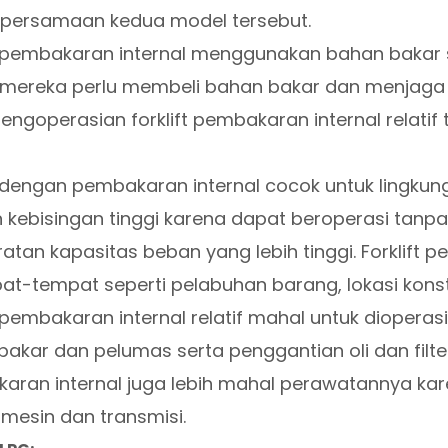
t persamaan kedua model tersebut.
ft pembakaran internal menggunakan bahan bakar 
i mereka perlu membeli bahan bakar dan menjag
engoperasian forklift pembakaran internal relatif ti
t dengan pembakaran internal cocok untuk lingkun
 kebisingan tinggi karena dapat beroperasi tan
atan kapasitas beban yang lebih tinggi. Forklift
at-tempat seperti pelabuhan barang, lokasi konst
t pembakaran internal relatif mahal untuk dioper
akar dan pelumas serta penggantian oli dan filter se
aran internal juga lebih mahal perawatannya ka
 mesin dan transmisi.