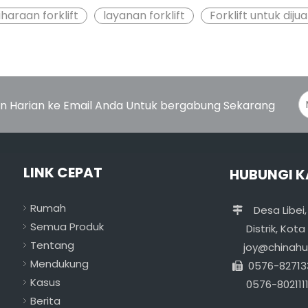
haraan forklift
layanan forklift
Forklift untuk dijua
 Harian ke Email Anda Untuk bergabung Sekarang
LINK CEPAT
HUBUNGI K
Rumah
Desa Libei

Semua Produk
Distrik, Kota T
Tentang
joy@chinah
Mendukung
0576-82713

Kasus
0576-8021111
Berita