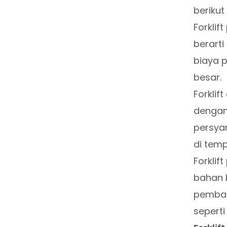
beriku
Forkli
berart
biaya p
besar.
Forklif
dengan
persyar
di temp
Forklif
bahan b
pembak
seperti