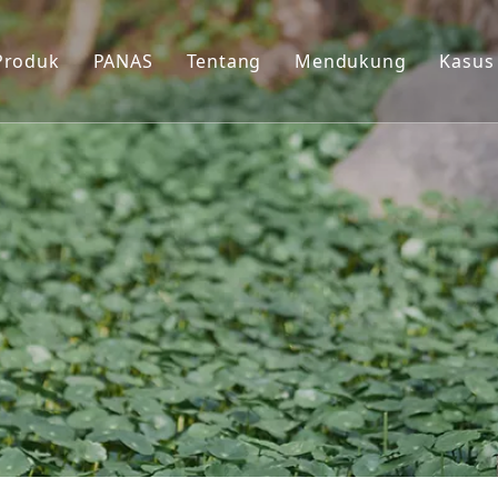
Produk
PANAS
Tentang
Mendukung
Kasus
rator
Pembangkit Inverter
Bengkel Produksi
Sumber
a air
Pompa Air Untuk Irigasi
Sertifikat
Pertanyaan Umum
n Cuci Tekanan
Mesin Cuci Tekanan Tinggi
Kontrol Kualitas
Pemeliharaan dan G
ift
Pallet Listrik/Stacker