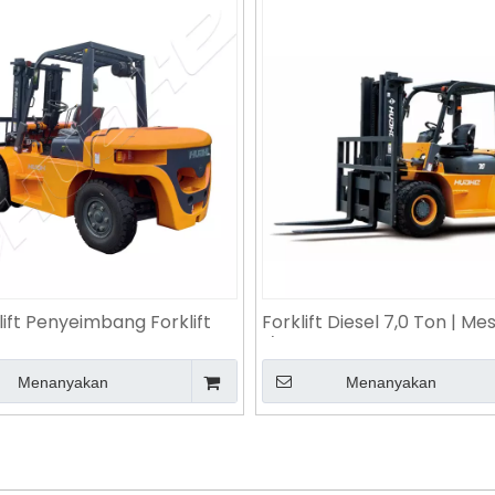
lift Penyeimbang Forklift
Forklift Diesel 7,0 Ton | Me
8 Ton | Mesin Xichai CA6110 l
/ Xichai | Truk Angkat Tug
 Penanganan Material Tugas
7000kg untuk Pelabuhan,
Menanyakan
Menanyakan
Berat
Gudang
»