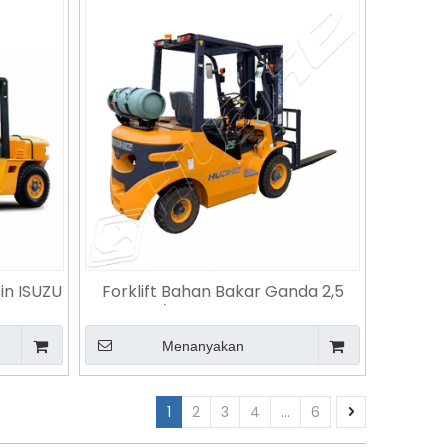
sin ISUZU
Forklift Bahan Bakar Ganda 2,5
as Berat
Ton | LPG/CNG Gas Alam Dua Arah
 Baja &
20% Kemampuan Tanjakan Forklift
Menanyakan
Pembakaran Internal Ban
Pneumatik
1
2
3
4
...
6