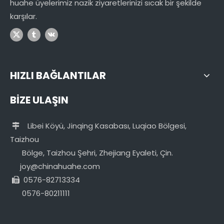
huahe üyelerimiz nazik ziyaretlerinizi sıcak bir şekilde
karşılar.
HIZLI BAĞLANTILAR
BİZE ULAŞIN
Libei Köyü, Jinqing Kasabası, Luqiao Bölgesi,

Taizhou
Bölge, Taizhou Şehri, Zhejiang Eyaleti, Çin.
joy@chinahuahe.com
0576-82713334

0576-80211111