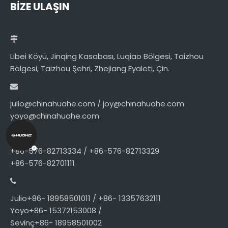
BİZE ULAŞIN
Libei Köyü, Jinqing Kasabası, Luqiao Bölgesi, Taizhou
Bölgesi, Taizhou Şehri, Zhejiang Eyaleti, Çin.
julio@chinahuahe.com / joy@chinahuahe.com
yoyo@chinahuahe.com
+86-576-82713334 / +86-576-82713329
+86-576-82701111
Julio+86- 18958501011 / +86- 13357632111
Yoyo+86- 15372153008 /
Sevinç+86- 18958501002