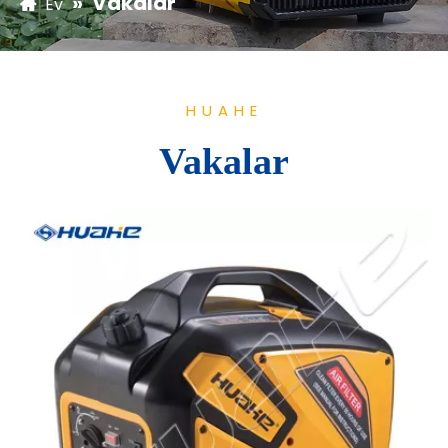
»
Vakalar
Ev
HUAHE
Vakalar