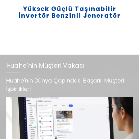
Yüksek Güçlü Taşınabilir
İnvertör
Benzinli Jeneratör
Huahe'nin Müşteri Vakası
Huahe'nin Dünya Çapındaki Başarılı Müşteri
İşbirlikleri