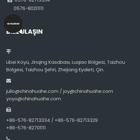
0576-80211111
BİZE ULAŞIN
Libei Köyü, Jinqing Kasabası, Luqiao Bölgesi, Taizhou
Bölgesi, Taizhou Şehri, Zhejiang Eyaleti, Çin.
julio@chinahuahe.com / joy@chinahuahe.com
yoyo@chinahuahe.com
+86-576-82713334 / +86-576-82713329
+86-576-82701111