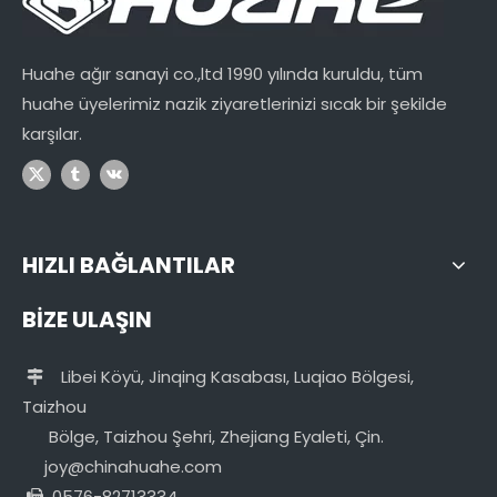
Huahe ağır sanayi co.,ltd 1990 yılında kuruldu, tüm
huahe üyelerimiz nazik ziyaretlerinizi sıcak bir şekilde
karşılar.
HIZLI BAĞLANTILAR
BİZE ULAŞIN
Libei Köyü, Jinqing Kasabası, Luqiao Bölgesi,

Taizhou
Bölge, Taizhou Şehri, Zhejiang Eyaleti, Çin.
joy@chinahuahe.com
0576-82713334
