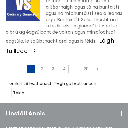
dhírigh go fuinneamh srutha
ailtéarnaigh, agus tá na buntáistí
agus na míbhuntáistí seo a leanas
aige: Buntáistí:1. Solúbthacht ard:
is féidir leis an gineadóir inverter
oibriú ag éagsúlacht de voltais agus minicíochtaí
Léigh
éagsúla, le solúbthacht ard, agus is féidir
Tuilleadh >
1
2
3
4
...
28
»
Iomlán 28 leathanach Téigh go Leathanach
Téigh
Liostáil Anois