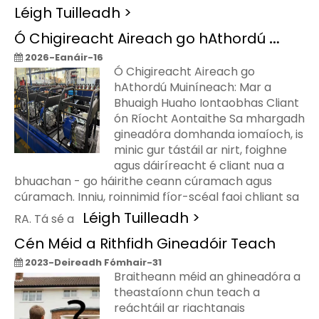
Léigh Tuilleadh >
Ó Chigireacht Aireach go hAthordú Muiníneach: Mar a Bhuaigh Huahe Iontaobhas Cliant ón RA
2026-Eanáir-16
Ó Chigireacht Aireach go
hAthordú Muiníneach: Mar a
Bhuaigh Huaho Iontaobhas Cliant
ón Ríocht Aontaithe Sa mhargadh
gineadóra domhanda iomaíoch, is
minic gur tástáil ar nirt, foighne
agus dáiríreacht é cliant nua a
bhuachan - go háirithe ceann cúramach agus
cúramach. Inniu, roinnimid fíor-scéal faoi chliant sa
Léigh Tuilleadh >
RA. Tá sé a
Cén Méid a Rithfidh Gineadóir Teach
2023-Deireadh Fómhair-31
Braitheann méid an ghineadóra a
theastaíonn chun teach a
reáchtáil ar riachtanais