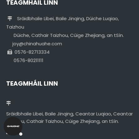
TEAGMHÁIL LINN
Sráidbhaile Libei, Baile Jinqing, Dúiche Luqiao,

Taizhou
Dúiche, Cathair Taizhou, Cúige Zhejiang, an tSín.
joy@chinahuahe.com
0576-82713334

0576-80211111
TEAGMHÁIL LINN
Sráidbhaile Libei, Baile Jinqing, Ceantar Luqiao, Ceantar
Taizhou, Cathair Taizhou, Cúige Zhejiang, an tSín.