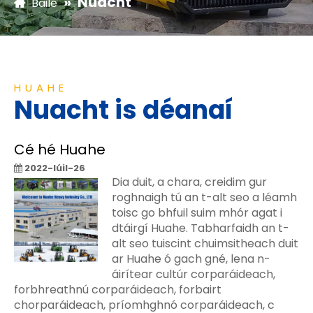
»
Nuacht
Baile
HUAHE
Nuacht is déanaí
Cé hé Huahe
2022-Iúil-26
Dia duit, a chara, creidim gur
roghnaigh tú an t-alt seo a léamh
toisc go bhfuil suim mhór agat i
dtáirgí Huahe. Tabharfaidh an t-
alt seo tuiscint chuimsitheach duit
ar Huahe ó gach gné, lena n-
áirítear cultúr corparáideach,
forbhreathnú corparáideach, forbairt
chorparáideach, príomhghnó corparáideach, c