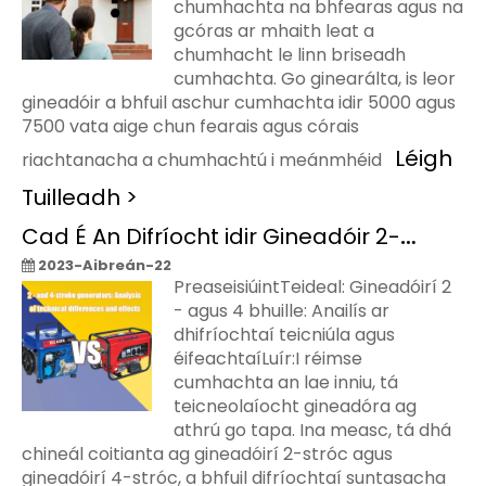
chumhachta na bhfearas agus na
gcóras ar mhaith leat a
chumhacht le linn briseadh
cumhachta. Go ginearálta, is leor
gineadóir a bhfuil aschur cumhachta idir 5000 agus
7500 vata aige chun fearais agus córais
Léigh
riachtanacha a chumhachtú i meánmhéid
Tuilleadh >
Cad É An Difríocht idir Gineadóir 2-stróc Agus Gineadóir 4-stróc
2023-Aibreán-22
PreaseisiúintTeideal: Gineadóirí 2
- agus 4 bhuille: Anailís ar
dhifríochtaí teicniúla agus
éifeachtaíLuír:I réimse
cumhachta an lae inniu, tá
teicneolaíocht gineadóra ag
athrú go tapa. Ina measc, tá dhá
chineál coitianta ag gineadóirí 2-stróc agus
gineadóirí 4-stróc, a bhfuil difríochtaí suntasacha