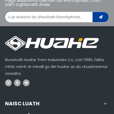
Faigh Nuashonrú Laethúil I do Ríomhphoist Chun
páirt a ghlacadh Anois
Bunaíodh Huahe Trom Industries Co., Ltd i 1990, fáilte
mhór roimh ár mbaill go léir huahe as do chuairteanna
cineálta.
NAISC LUATH