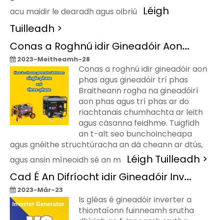
Léigh
acu maidir le dearadh agus oibriú
Tuilleadh >
Conas a Roghnú idir Gineadóir Aonphas Agus Gineadóir Trí Phas
2023-Meitheamh-28
Conas a roghnú idir gineadóir aon
phas agus gineadóir trí phas
Braitheann rogha na gineadóirí
aon phas agus trí phas ar do
riachtanais chumhachta ar leith
agus cásanna feidhme. Tuigfidh
an t-alt seo bunchoincheapa
agus gnéithe struchtúracha an dá cheann ar dtús,
Léigh Tuilleadh >
agus ansin míneoidh sé an m
Cad É An Difríocht idir Gineadóir Inverter Agus Gnáth-Ghineadóir
2023-Már-23
Is gléas é gineadóir inverter a
thiontaíonn fuinneamh srutha