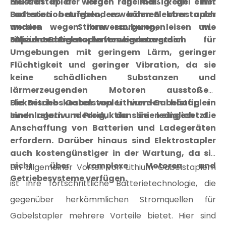
Elektrostapler werden in der Regel mit
müssen in der Regel regelmäßig an einer
Batterien betrieben, es können aber auch
Ladestation aufgeladen werden. Elektrostapler
andere Stromversorgungen wie
werden wegen ihrer sauberen, leisen und
Superkondensatoren verwendet werden.
effizienten Eigenschaften bevorzugt.
Lithium-Gabelstapler eignen sich für
Umgebungen mit geringem Lärm, geringer
Flüchtigkeit und geringer Vibration, da sie
keine schädlichen Substanzen und
lärmerzeugenden Motoren ausstoßen.
Elektrische Gabelstapler werden häufig in
Die Betriebskosten von Lithium-Gabelstaplern
Innenlagern und Produktionslinien eingesetzt.
sind relativ niedrig, da sie lediglich die
Anschaffung von Batterien und Ladegeräten
erfordern. Darüber hinaus sind Elektrostapler
auch kostengünstiger in der Wartung, da sie
nicht über komplexe Motoren und
Ein allgemeiner Vorteil von Lithium-Gabelstaplern
Getriebesysteme verfügen.
ist ihre fortschrittliche Batterietechnologie, die
gegenüber herkömmlichen Stromquellen für
Gabelstapler mehrere Vorteile bietet. Hier sind