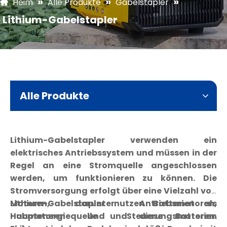
»
»
»
Heim
Alle Produkte
Gabelstapler
Lithium-Gabelstapler
Alle Produkte
Lithium-Gabelstapler verwenden ein
elektrisches Antriebssystem und müssen in der
Regel an eine Stromquelle angeschlossen
werden, um funktionieren zu können. Die
Stromversorgung erfolgt über eine Vielzahl von
Motoren, darunter Antriebsmotoren,
Lithium-Gabelstapler nutzen Batterien als
Hubmotoren und Steuerungsmotoren.
Hauptenergiequelle und diese Batterien