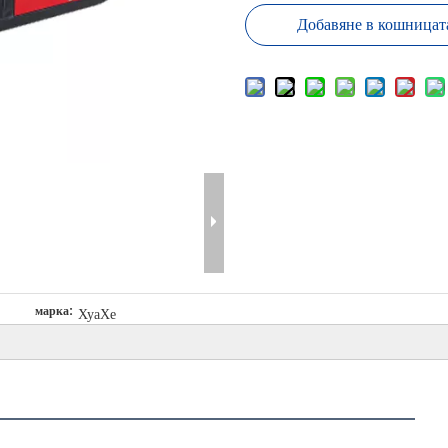
Добавяне в кошницат
марка:
ХуаХе