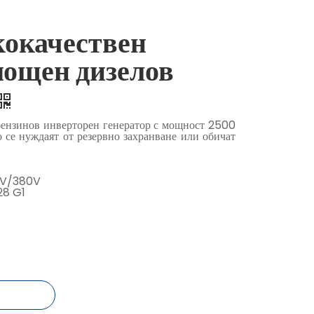
окачествен
мощен дизелов
бензинов инверторен генератор с мощност 2500
то се нуждаят от резервно захранване или обичат
0V/380V
28 G1