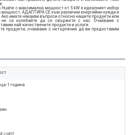
е.
а Huahe с максимална мощност от 5 kW е идеалният избор
на мощност, АДАПТИРА СЕ към различни енергийни нужди и
 Ако имате някакви въпроси относно нашите продукти или
 не се колебайте да се свържете с нас. Очакваме с
оставим най-качествените продукти и услуги.
те продукти, очакваме с нетърпение да ви предоставим
ост
еца-1 година
зян
GF-LH02