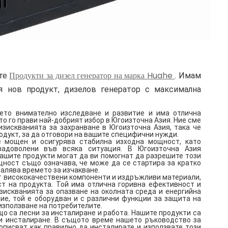
Продукти за дизел генератор на марка Huahe
ите
. Имам
 нов продукт, дизелов генератор с максимална
шето внимателно изследване и развитие и има отлична
о го прави най-добрият избор в Югоизточна Азия. Ние сме
изискванията за захранване в Югоизточна Азия, така че
дукт, за да отговори на вашите специфични нужди.
е мощен и осигурява стабилна изходна мощност, като
адоволени във всяка ситуация. В Югоизточна Азия
ашите продукти могат да ви помогнат да разрешите този
щност също означава, че може да се стартира за кратко
малява времето за изчакване.
т висококачествени компоненти и издръжливи материали,
т на продукта. Той има отлична горивна ефективност и
изискванията за опазване на околната среда и енергийна
ие, той е оборудван и с различни функции за защита на
 използване на потребителите.
о са лесни за инсталиране и работа. Нашите продукти са
 и инсталиране. В същото време нашето ръководство за
описват как правилно да инсталирате и използвате този