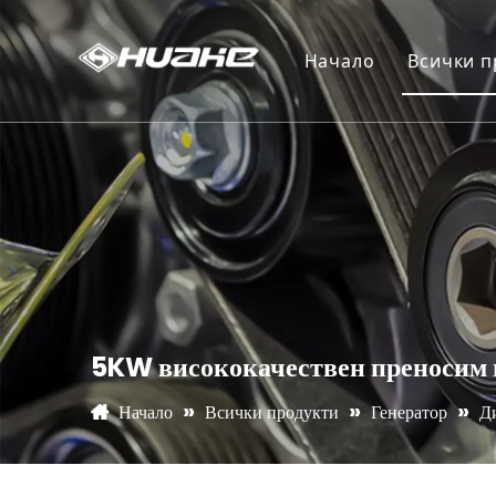
Начало
Всички п
Генер
Водна
Уред 
Моток
Елект
5KW висококачествен преносим 
»
»
»
Начало
Всички продукти
Генератор
Д