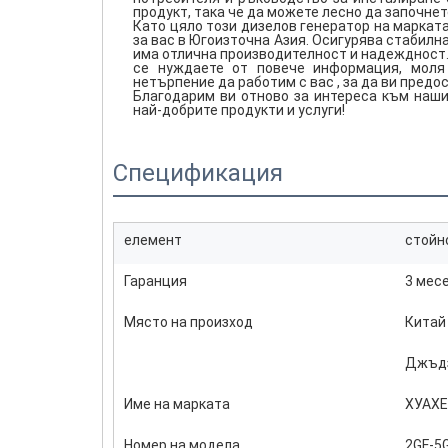
продукт, така че да можете лесно да започнет
Като цяло този дизелов генератор на маркат
за вас в Югоизточна Азия. Осигурява стабил
има отлична производителност и надеждност.
се нуждаете от повече информация, моля
нетърпение да работим с вас
, за да ви пред
Благодарим ви отново за интереса към наши
най-добрите продукти и услуги!
Спецификация
елемент
стойн
Гаранция
3 мес
Място на произход
Китай
Джъд
Име на марката
ХУАХЕ
Номер на модела
2GF-5