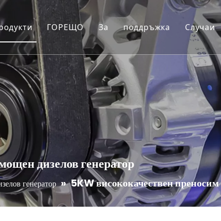
родукти
ГОРЕЩО
За
поддръжка
Случаи
атор
Инверторен генератор
Производствен цех
Ресурс
 помпа
Водна помпа за напояване
Сертификати
ЧЗВ
за миене под налягане
Уред за миене под високо налягане
Контрол на качеството
Поддръжка и гаранц
ар
рическа палетна количка/щакер
мощен дизелов генератор
»
5KW висококачествен преносим 
изелов генератор