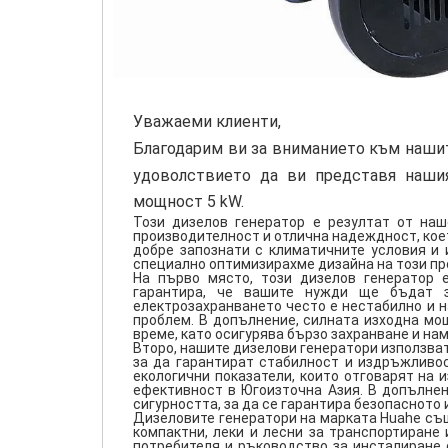
Уважаеми клиенти,
Благодарим ви за вниманието към наш
удоволствието да ви представя нашия
мощност 5 kW.
Този дизелов генератор е резултат от на
производителност и отлична надеждност, коет
добре запознати с климатичните условия и 
специално оптимизирахме дизайна на този про
На първо място, този дизелов генератор 
гарантира, че вашите нужди ще бъдат з
електрозахранването често е нестабилно и н
проблем. В допълнение, силната изходна мо
време, като осигурява бързо захранване и на
Второ, нашите дизелови генератори използва
за да гарантират стабилност и издръжливос
екологични показатели, които отговарят на 
ефективност в Югоизточна Азия. В допълнен
сигурността, за да се гарантира безопасното
Дизеловите генератори на марката Huahe същ
компактни, леки и лесни за транспортиране
потребителя и ръководство за инсталиране 