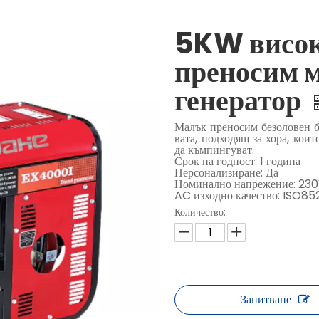
5KW висок
преносим 
генератор
Малък преносим безоловен 
вата, подходящ за хора, кои
да къмпингуват.
Срок на годност: 1 година
Персонализиране: Да
Номинално напрежение: 23
AC изходно качество: ISO85
Количество:
Запитване