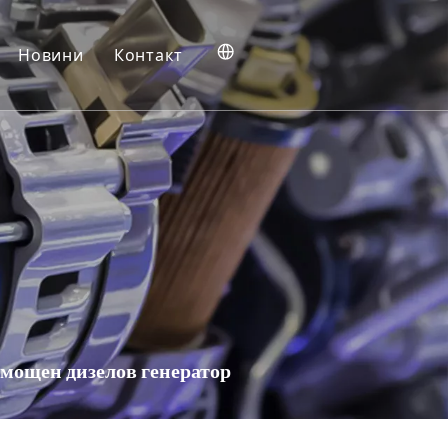
Новини
Контакт
ия
мощен дизелов генератор