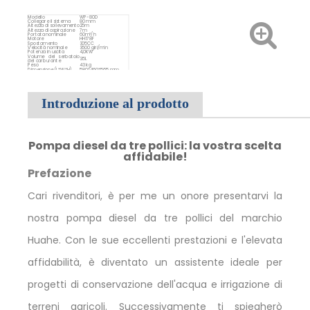
Modello
WP-80D
Collegare il sistema
80 mm
Altezza di sollevamento
25m
Altezza di aspirazione
7m
Portata nominale
60m³/h
Motore
HH178F
Spostamento
305CC
Velocità nominale
3600 giri/min
Potenza in uscita
4,0KW
Volume del serbatoio
3.5L
del carburante
Peso
43 kg
Dimensione (L*W*H)
580*460*565 mm
Introduzione al prodotto
Pompa diesel da tre pollici: la vostra scelta
affidabile!
Prefazione
Cari rivenditori, è per me un onore presentarvi la
nostra pompa diesel da tre pollici del marchio
Huahe. Con le sue eccellenti prestazioni e l'elevata
affidabilità, è diventato un assistente ideale per
progetti di conservazione dell'acqua e irrigazione di
terreni agricoli. Successivamente ti spiegherò