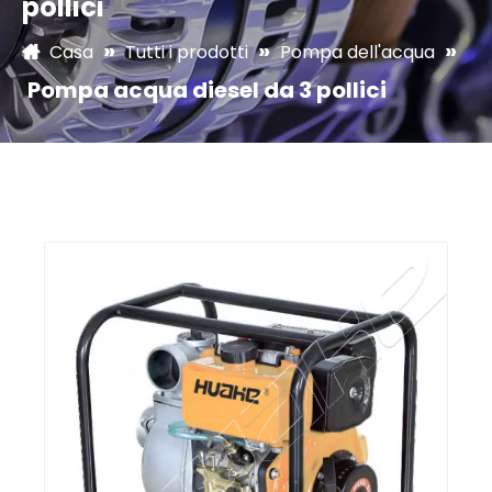
pollici
»
»
»
Casa
Tutti i prodotti
Pompa dell'acqua
Pompa acqua diesel da 3 pollici