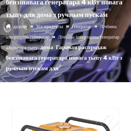
бензінавага генератара 4 кВт новага
тыпу для дома з ручным пускам
»
»
»
дадому
Усе прадукты
Генератар
Лічбавы
»
інвертарны генератар
Лічбавы інвертарны генератар
дома
Гарачая распродаж
адкрытага тыпу
бензінавага генератара новага тыпу 4 кВт з
ручным пускам для