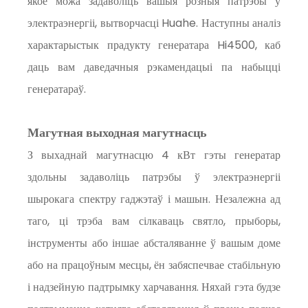
якое можа задаволіць вашыя розныя патрэбы ў
электраэнергіі, вытворчасці Huahe. Наступны аналіз
характарыстык прадукту генератара Hi4500, каб
даць вам даведачныя рэкамендацыі па набыцці
генератараў.
Магутная выходная магутнасць
З выхаднай магутнасцю 4 кВт гэты генератар
здольны задаволіць патрэбы ў электраэнергіі
шырокага спектру гаджэтаў і машын. Незалежна ад
таго, ці трэба вам сілкаваць святло, прыборы,
інструменты або іншае абсталяванне ў вашым доме
або на працоўным месцы, ён забяспечвае стабільную
і надзейную падтрымку харчавання. Няхай гэта будзе