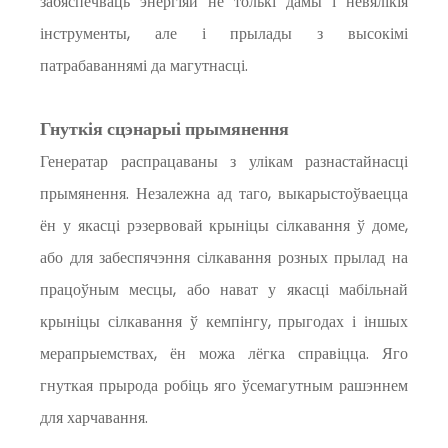
забяспечваць энергіяй не толькі дамы і невялікія
інструменты, але і прылады з высокімі
патрабаваннямі да магутнасці.
Гнуткія сцэнарыі прымянення
Генератар распрацаваны з улікам разнастайнасці
прымянення. Незалежна ад таго, выкарыстоўваецца
ён у якасці рэзервовай крыніцы сілкавання ў доме,
або для забеспячэння сілкавання розных прылад на
працоўным месцы, або нават у якасці мабільнай
крыніцы сілкавання ў кемпінгу, прыгодах і іншых
мерапрыемствах, ён можа лёгка справіцца. Яго
гнуткая прырода робіць яго ўсемагутным рашэннем
для харчавання.