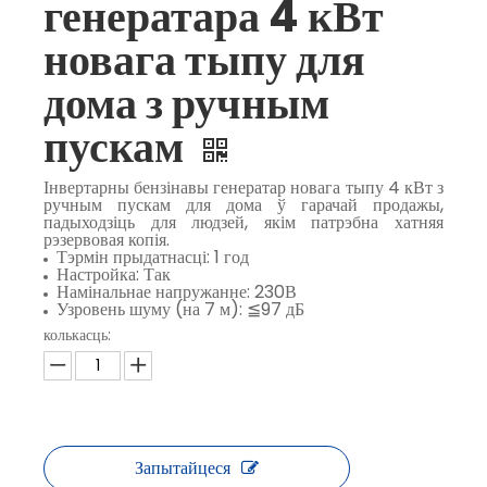
генератара 4 кВт
новага тыпу для
дома з ручным
пускам
Інвертарны бензінавы генератар новага тыпу 4 кВт з
ручным пускам для дома ў гарачай продажы,
падыходзіць для людзей, якім патрэбна хатняя
рэзервовая копія.
Тэрмін прыдатнасці: 1 год
Настройка: Так
Намінальнае напружанне: 230В
Узровень шуму (на 7 м): ≦97 дБ
колькасць:
Запытайцеся