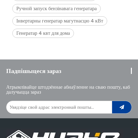
Ручной запуск бензінавага генератара
Інвертарны генератар магутнасцю 4 кВт
Генератар 4 квт для дома
Падпішыцеся зараз
Атрымлівайце штодзённае абнаўленне на сваю пошту, каб
далучыцца зараз