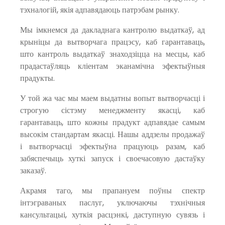
тэхналогій, якія адпавядаюць патрэбам рынку.
Мы імкнемся да дакладнага кантролю выдаткаў, ад
крыніцы да вытворчага працэсу, каб гарантаваць,
што кантроль выдаткаў знаходзіцца на месцы, каб
прадастаўляць кліентам эканамічна эфектыўныя
прадукты.
У той жа час мы маем выдатны вопыт вытворчасці і
строгую сістэму менеджменту якасці, каб
гарантаваць, што кожны прадукт адпавядае самым
высокім стандартам якасці. Нашы аддзелы продажаў
і вытворчасці эфектыўна працуюць разам, каб
забяспечыць хуткі запуск і своечасовую дастаўку
заказаў.
Акрамя таго, мы прапануем поўны спектр
інтэграваных паслуг, уключаючы тэхнічныя
кансультацыі, хуткія расцэнкі, даступную сувязь і