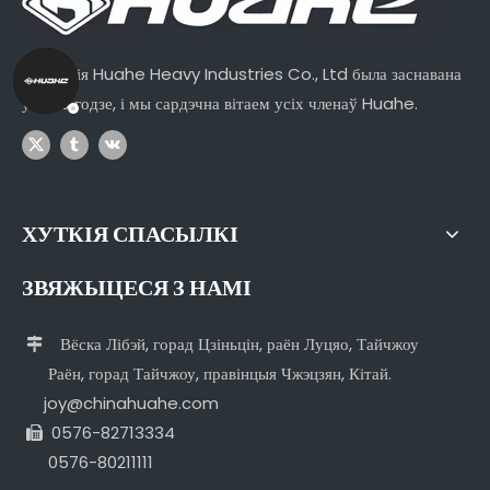
Кампанія Huahe Heavy Industries Co., Ltd была заснавана
ў 1990 годзе, і мы сардэчна вітаем усіх членаў Huahe.
ХУТКІЯ СПАСЫЛКІ
ЗВЯЖЫЦЕСЯ З НАМІ
Вёска Лібэй, горад Цзіньцін, раён Луцяо, Тайчжоу

Раён, горад Тайчжоу, правінцыя Чжэцзян, Кітай.
joy@chinahuahe.com
0576-82713334

0576-80211111