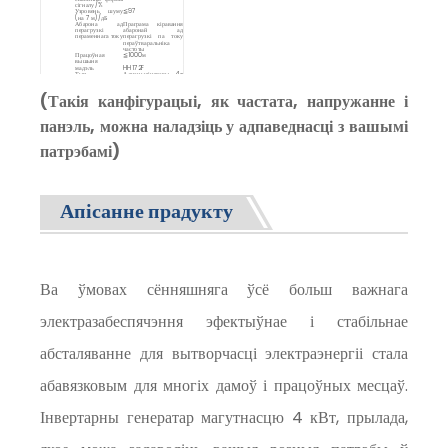
сігналу/%
Узровень шуму
≦97
(на 7 м)/дБ
Абарона ад
Праграма кіравання
перагрузкі
абаронай ад
пераменнага току
перагрузкі па току
пераўтваральніка
частоты
Працоўная
≦1000м
вышыня
мадэль
HH172F
Тып
Аднацыліндравы, 4-
тактны, прымусовае
паветранае
астуджэнне, клапан
(Такія канфігурацыі, як частата, напружанне і
перагрузкі
Водазмяшчэнне/
240cc
Рухавік
куб.см
Тып паліва
Неэтилированный
панэль, можна наладзіць у адпаведнасці з вашымі
бензін
Ёмістасць
8
паліўнага бака/л
Аб'ём маторнага
0.6
патрэбамі)
алею/л
Мадэль свечкі
F7RTC/FTTC
запальвання
Запуск сістэмы
Ручной запуск/
Габарытныя
электрычны запуск
памеры
Памер
445*430*510
(Д*Ш*У)/мм
Вага нета/кг
26.5
Апісанне прадукту
Ва ўмовах сённяшняга ўсё больш важнага
электразабеспячэння эфектыўнае і стабільнае
абсталяванне для вытворчасці электраэнергіі стала
абавязковым для многіх дамоў і працоўных месцаў.
Інвертарны генератар магутнасцю 4 кВт, прылада,