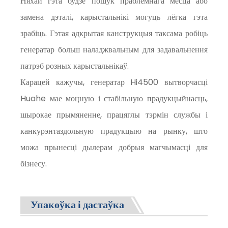
Няхай гэта будзе пошук праблемнага месца або
замена дэталі, карыстальнікі могуць лёгка гэта
зрабіць. Гэтая адкрытая канструкцыя таксама робіць
генератар больш наладжвальным для задавальнення
патрэб розных карыстальнікаў.
Карацей кажучы, генератар Hi4500 вытворчасці
Huahe мае моцную і стабільную прадукцыйнасць,
шырокае прымяненне, працяглы тэрмін службы і
канкурэнтаздольную прадукцыю на рынку, што
можа прынесці дылерам добрыя магчымасці для
бізнесу.
Упакоўка і дастаўка