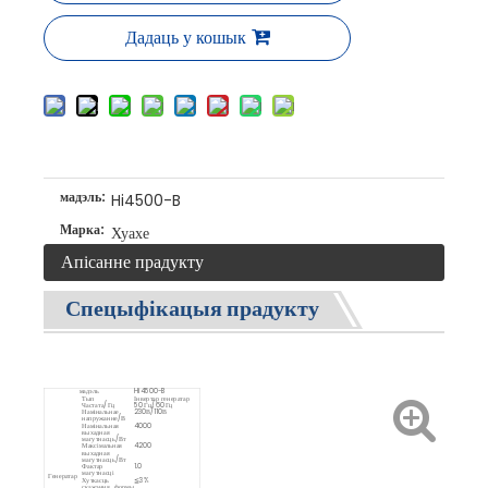
Дадаць у кошык
мадэль:
Hi4500-B
Марка:
Хуахе
Апісанне прадукту
Спецыфікацыя прадукту
мадэль
Hi4500-B
Тып
Інвертар генератар
Частата/Гц
50 Гц/60 Гц
Намінальнае
230В/110В
напружанне/В
Намінальная
4000
выхадная
магутнасць/Вт
Максімальная
4200
выхадная
магутнасць/Вт
Фактар ​​
1.0
магутнасці
Генератар
Хуткасць
≦3%
скажэння формы