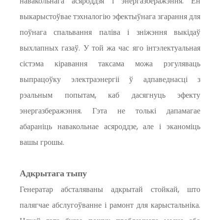
навакольнага асяроддзя і энергазберажэння. Ён
выкарыстоўвае тэхналогію эфектыўнага згарання для
поўнага спальвання паліва і зніжэння выкідаў
выхлапных газаў. У той жа час яго інтэлектуальная
сістэма кіравання таксама можа рэгуляваць
выпрацоўку электраэнергіі ў адпаведнасці з
рэальным попытам, каб дасягнуць эфекту
энергазберажэння. Гэта не толькі дапамагае
абараніць навакольнае асяроддзе, але і эканоміць
вашы грошы.
Адкрытага тыпу
Генератар абсталяваны адкрытай стойкай, што
палягчае абслугоўванне і рамонт для карыстальніка.