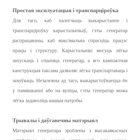
Простая эксплуатацыя і транспарціроўка
Для таго, каб палегчыць выкарыстанне і
транспарціроўку карыстальнікаў, гэты генератар
распрацаваны, каб максімальна спрасціць працэс
працы і структуру. Карыстальнікі могуць лёгка
запускаць і спыняць генератар, а яго кампактная
канструкцыя таксама дазваляе лёгка транспартаваць і
захоўваць. Незалежна ад таго, выкарыстоўваецца ён
у памяшканні або на вуліцы, гэты генератар можа
лёгка задаволіць вашыя патрэбы.
Трывалы і даўгавечны матэрыял
Матэрыял генератара зроблены з высакаякасных