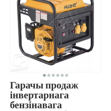
Гарачы продаж
інвертарнага
бензінавага