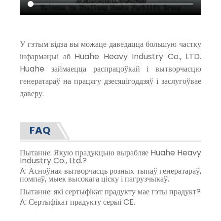
У гэтым відэа вы можаце даведацца большую частку
інфармацыі аб Huahe Heavy Industry Co., LTD.
Huahe займаецца распрацоўкай і вытворчасцю
генератараў на працягу дзесяцігоддзяў і заслугоўвае
даверу.
FAQ
Пытанне: Якую прадукцыю вырабляе Huahe Heavy
Industry Co., Ltd.?
A: Асноўная вытворчасць розных тыпаў генератараў,
помпаў, мыек высокага ціску і пагрузчыкаў.
Пытанне: які сертыфікат прадукту мае гэты прадукт?
A: Сертыфікат прадукту серыі CE.