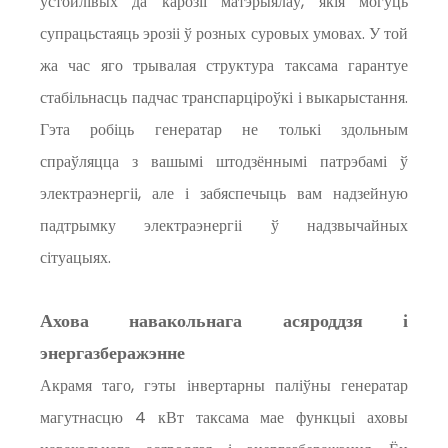
устойлівых да карозіі матэрыялаў, якія могуць
супрацьстаяць эрозіі ў розных суровых умовах. У той
жа час яго трывалая структура таксама гарантуе
стабільнасць падчас транспарціроўкі і выкарыстання.
Гэта робіць генератар не толькі здольным
спраўляцца з вашымі штодзённымі патрэбамі ў
электраэнергіі, але і забяспечыць вам надзейную
падтрымку электраэнергіі ў надзвычайных
сітуацыях.
Ахова навакольнага асяроддзя і
энергазберажэнне
Акрамя таго, гэты інвертарны паліўны генератар
магутнасцю 4 кВт таксама мае функцыі аховы