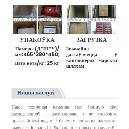
УПАКОЎКА
ЗАГРУЗКА
Памеры (Д*Ш*У)/
Звычайна
мм:465*380*450;
дастаўляецца ў
кантэйнерах марскім
Вага нета/кг: 25 кг
шляхам
Нашы паслугі
Наша тэхнічная каманда мае моцную сілу
даследаванняў і распрацовак, з яе глыбокімі
прафесійнымі ведамі і багатым вопытам, пастаянна
вывучае, інавацыі і ўкараненне новых прадуктаў і