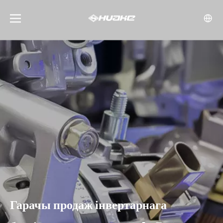
Гарачы продаж інвертарнага