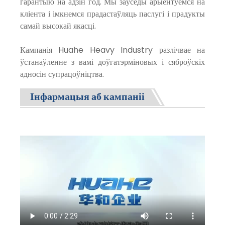
гарантыю на адзін год. Мы заўсёды арыентуемся на
кліента і імкнемся прадастаўляць паслугі і прадукты
самай высокай якасці.
Кампанія Huahe Heavy Industry разлічвае на
ўстанаўленне з вамі доўгатэрміновых і сяброўскіх
адносін супрацоўніцтва.
Інфармацыя аб кампаніі