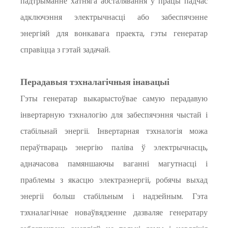
падтрыманне хатняга абсталявання ў працы падчас
адключэння электрычнасці або забеспячэнне
энергіяй для вонкавага праекта, гэты генератар
справіцца з гэтай задачай.
Перадавыя тэхналагічныя інавацыі
Гэты генератар выкарыстоўвае самую перадавую
інвертарную тэхналогію для забеспячэння чыстай і
стабільнай энергіі. Інвертарная тэхналогія можа
пераўтвараць энергію паліва ў электрычнасць,
адначасова памяншаючы ваганні магутнасці і
праблемы з якасцю электраэнергіі, робячы выхад
энергіі больш стабільным і надзейным. Гэта
тэхналагічнае новаўвядзенне дазваляе генератару